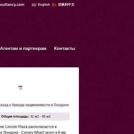
English
切换到中文
Агентам и партнерам
Контакты
азад к Аренда недвижимости в Лондоне
Общая площадь:
31 м2 - 65 м2
кс Lincoln Plaza располагается в
 Лондона - Canary Wharf, всего в 8-ми