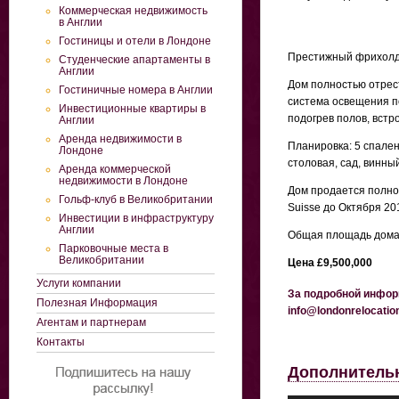
Коммерческая недвижимость
в Англии
Гостиницы и отели в Лондоне
Престижный фрихолд 
Студенческие апартаменты в
Англии
Дом полностью отрес
Гостиничные номера в Англии
система освещения п
Инвестиционные квартиры в
подогрев полов, встр
Англии
Аренда недвижимости в
Планировка: 5 спален,
Лондоне
столовая, сад, винны
Аренда коммерческой
недвижимости в Лондоне
Дом продается полно
Гольф-клуб в Великобритании
Suisse до Октября 201
Инвестиции в инфраструктуру
Англии
Общая площадь дома 
Парковочные места в
Великобритании
Цена £9,500,000
Услуги компании
За подробной информ
Полезная Информация
info@londonrelocati
Агентам и партнерам
Контакты
Дополнитель