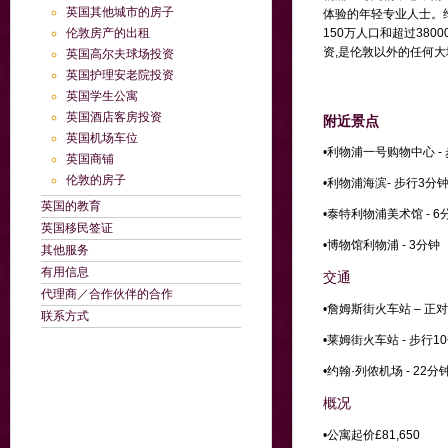
英国其他城市的房子
体验的年轻专业人士。维
伦敦房产的出租
150万人口和超过38
资,是伦敦以外的任何
英国高尔夫球场投资
英国护理安老院投资
英国学生公寓
英国酒店客房投资
附近景点
英国机场车位
•利物浦一号购物中心 -
英国商铺
伦敦的房子
•利物浦海滨- 步行3分
英国的教育
•泰特利物浦美术馆 - 6
英国移民签证
•博物馆利物浦 - 3分钟
其他服务
有用信息
交通
代理商／合作伙伴的合作
•詹姆斯街火车站 – 正
联系方式
•莱姆街火车站 - 步行1
•约翰·列侬机场 - 22
概况
•公寓起价£81,650