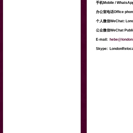
手机Mobile / WhatsAp
办公室电话Office pho
个人微信WeChat: Londo
公众微信WeChat Public
E-mail:
hebe@londonr
Skype:
LondonReloca