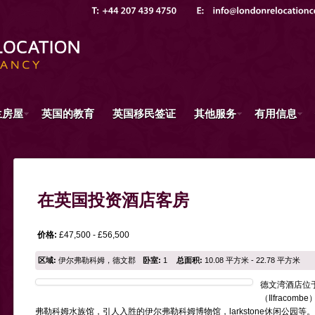
兰房屋
英国的教育
英国移民签证
其他服务
有用信息
在英国投资酒店客房
价格:
£47,500 - £56,500
区域:
伊尔弗勒科姆，德文郡
卧室:
1
总面积:
10.08 平方米 - 22.78 平方米
德文湾酒店位
（Ilfrac
弗勒科姆水族馆，引人入胜的伊尔弗勒科姆博物馆，larkstone休闲公园