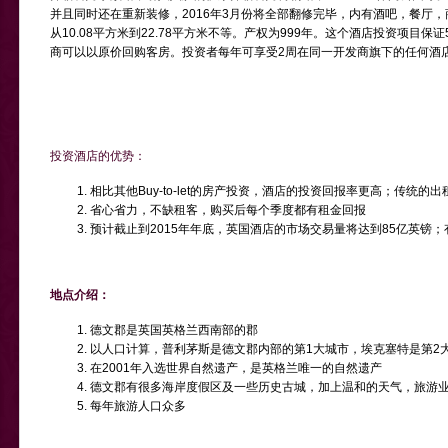
并且同时还在重新装修，2016年3月份将全部翻修完毕，内有酒吧，餐厅，
从10.08平方米到22.78平方米不等。产权为999年。这个酒店投资项目保
商可以以原价回购客房。投资者每年可享受2周在同一开发商旗下的任何酒
投资酒店的优势：
相比其他Buy-to-let的房产投资，酒店的投资回报率更高；传统的
省心省力，不缺租客，购买后每个季度都有租金回报
预计截止到2015年年底，英国酒店的市场交易量将达到85亿英镑；
地点介绍：
德文郡是英国英格兰西南部的郡
以人口计算，普利茅斯是德文郡内部的第1大城市，埃克塞特是第2
在2001年入选世界自然遗产，是英格兰唯一的自然遗产
德文郡有很多海岸度假区及一些历史古城，加上温和的天气，旅游
每年旅游人口众多