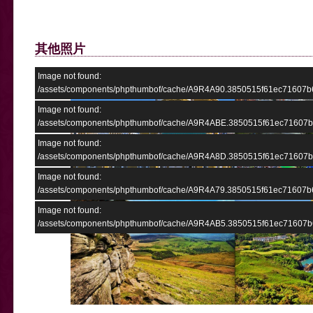
其他照片
Image not found:
/assets/components/phpthumbof/cache/A9R4A90.3850515f61ec71607b
Image not found:
/assets/components/phpthumbof/cache/A9R4ABE.3850515f61ec71607
Image not found:
/assets/components/phpthumbof/cache/A9R4A8D.3850515f61ec71607
Image not found:
/assets/components/phpthumbof/cache/A9R4A79.3850515f61ec71607b
Image not found:
/assets/components/phpthumbof/cache/A9R4AB5.3850515f61ec71607b