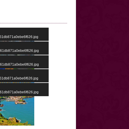
61db871a0ebe6f626.jpg
b61db871a0ebe6f626.jpg
b61db871a0ebe6f626.jpg
61db871a0ebe6f626.jpg
61db871a0ebe6f626.jpg