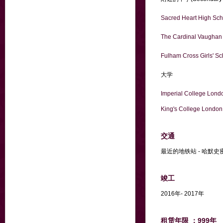
Sacred Heart High Sch
The Cardinal Vaughan
Fulham Cross Girls' S
大学
Imperial College Lond
King's College London
交通
最近的地铁站 - 哈默
竣工
2016年- 2017年
租赁年限 ：999年