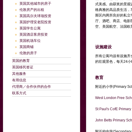
英国其他城市的房子
式美感。由获奖的景观设
伦敦房产的出租
格典雅的高品质生活，
斯区内两所良好的私立学校，
英国高尔夫球场投资
厅、酒吧、商店、电影
英国护理安老院投资
空、美国航空、法国欧
英国学生公寓
英国酒店客房投资
英国机场车位
设施建设
英国商铺
伦敦的房子
所有公寓均设有设施齐
英国的教育
的壮观景色，每天24
英国移民签证
其他服务
教育
有用信息
代理商／合作伙伴的合作
附近的小学(Primary S
联系方式
West London Free Sch
St Paul's CofE Primary
John Betts Primary Sc
附近的中学(Secondary