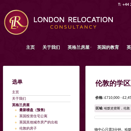
主页
关于我们
英格兰房屋
英国的教育
英
选单
伦敦的学区
主页
价格:
£710,000 - £2,4
关于我们
英格兰房屋
区域:
哈默史密斯，伦敦
最新楼盘（预售)
英国投资住宅公寓
英国其他城市房产的出租
伦敦的房子
物中心只需3分钟。哈