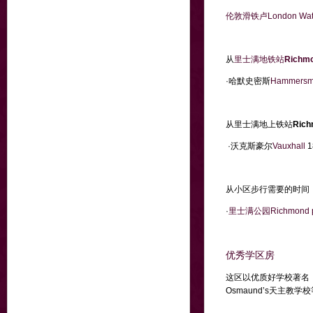
伦敦滑铁卢London Wate
从
里士满地铁站
Richmo
·哈默史密斯
Hammersm
从里士满地上铁站
Ric
·沃克斯豪尔
Vauxhall
从小区步行需要的时
·
里士满公园Richmond p
优秀学区房
这区以优质好学校著名
Osmaund’s天主