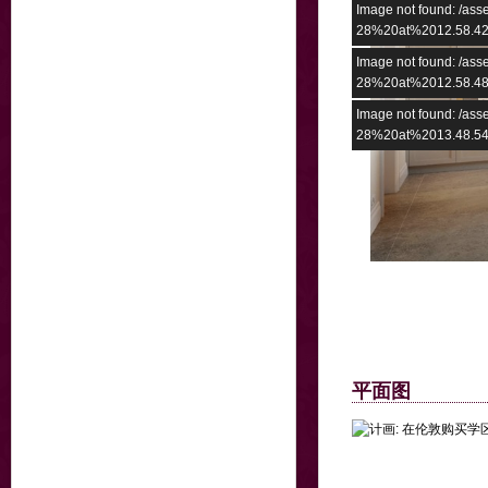
Image not found: /a
28%20at%2012.58.42
Image not found: /a
28%20at%2012.58.48
Image not found: /a
28%20at%2013.48.54
平面图