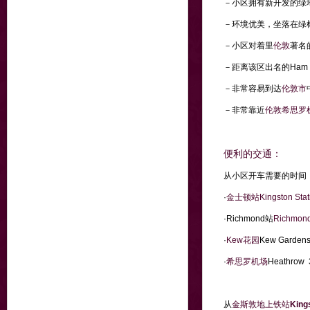
－小区拥有新开发的绿
－环境优美，坐落在绿
－小区对着里
伦敦
著名
－距离该区出名的Ham 
－非常容易到达
伦敦市
－非常靠近
伦敦希思罗
便利的交通：
从小区开车需要的时间
·
金士顿站Kingston Stat
·Richmond站
Richmond
·
Kew花园
Kew Garde
·
希思罗机场
Heathro
从
金斯敦地上铁站
Kings