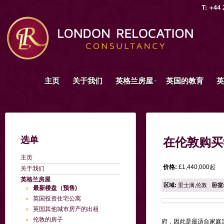
主页
关于我们
英格兰房屋
英国的教育
英
选单
在伦敦购买
主页
价格:
£1,440,000起
关于我们
英格兰房屋
区域:
里士满,伦敦
卧室
最新楼盘（预售)
英国投资住宅公寓
英国其他城市房产的出租
伦敦的房子
府，因此是最适合家庭