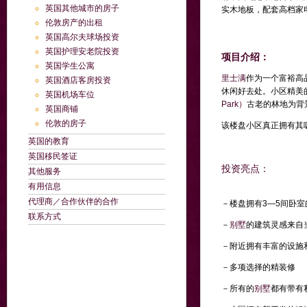
英国其他城市的房子
实木地板，配套高档家
伦敦房产的出租
英国高尔夫球场投资
英国护理安老院投资
项目介绍：
英国学生公寓
里士满
作为一个富裕高
英国酒店客房投资
休闲好去处。小区
精美
英国机场车位
Park）
古老的林地为背景
英国商铺
伦敦的房子
该楼盘小区真正拥有其
英国的教育
英国移民签证
投资亮点：
其他服务
有用信息
代理商／合作伙伴的合作
－楼盘拥有3—5间卧室
联系方式
－
别墅
的建筑灵感来自
－附近拥有
丰富的设施
－多项选择的精装修
－所有的
别墅
都有带有